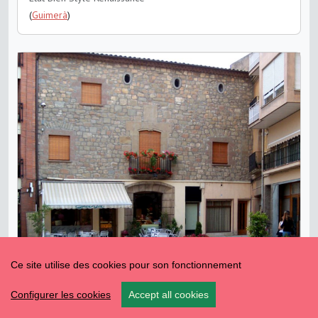
(
Guimerà
)
Ce site utilise des cookies pour son fonctionnement
Bâtiment Cal Miramunt
Configurer les cookies
Accept all cookies
État Bien
Style Baroque