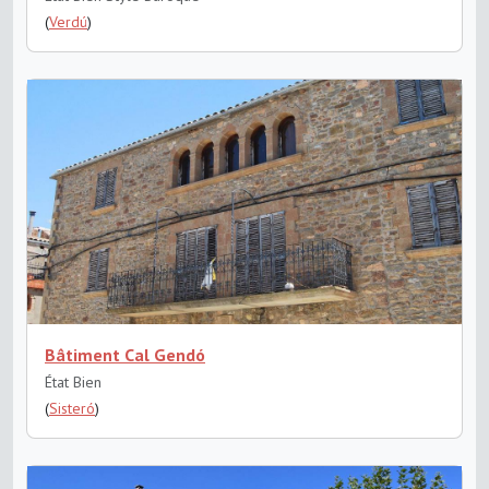
(
Verdú
)
Bâtiment Cal Gendó
État Bien
(
Sisteró
)