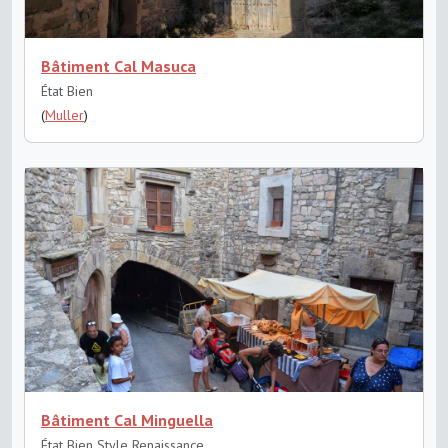
Bâtiment Cal Masuca
État Bien
(
Muller
)
Bâtiment Cal Minguella
État Bien
Style Renaissance