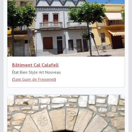
Bâtiment Cal Calafell
État Bien
Style Art Nouveau
(
Sant Guim de Freixenet
)