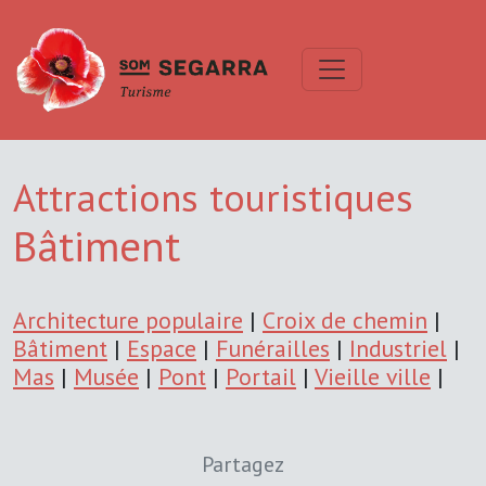
Attractions touristiques
Bâtiment
Architecture populaire
|
Croix de chemin
|
Bâtiment
|
Espace
|
Funérailles
|
Industriel
|
Mas
|
Musée
|
Pont
|
Portail
|
Vieille ville
|
Partagez