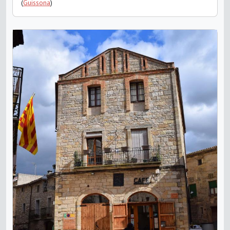
(
Guissona
)