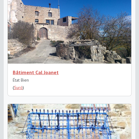
Bâtiment Cal Joanet
État Bien
(
Suró
)