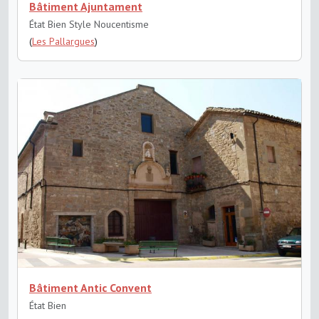
Bâtiment Ajuntament
État Bien
Style Noucentisme
(
Les Pallargues
)
Bâtiment Antic Convent
État Bien