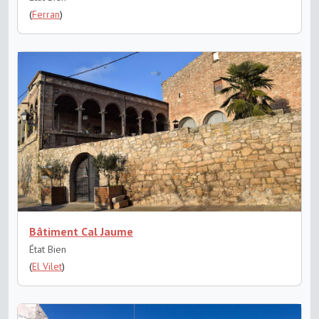
(
Ferran
)
Bâtiment Cal Jaume
État Bien
(
El Vilet
)