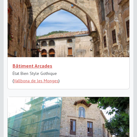
Bâtiment Arcades
État Bien
Style Gothique
(
Vallbona de les Monges
)