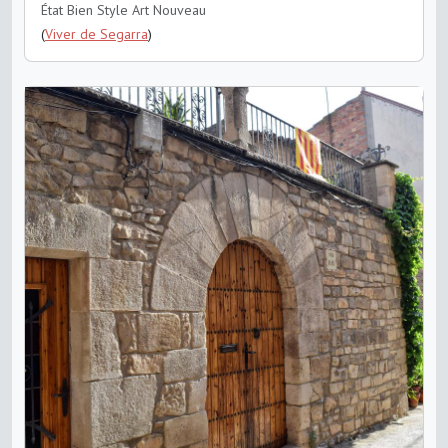
État Bien
Style Art Nouveau
(
Viver de Segarra
)