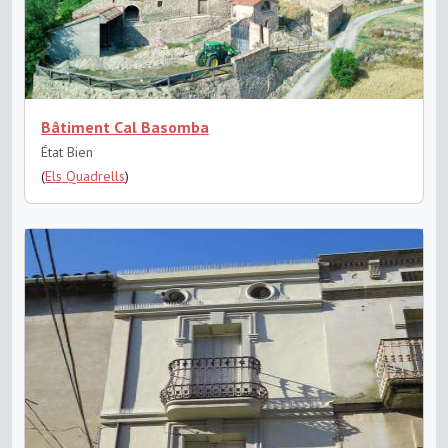
Bâtiment Cal Basomba
État Bien
(
Els Quadrells
)