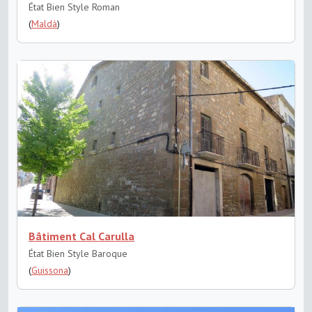
État Bien
Style Roman
(
Maldà
)
Bâtiment Cal Carulla
État Bien
Style Baroque
(
Guissona
)