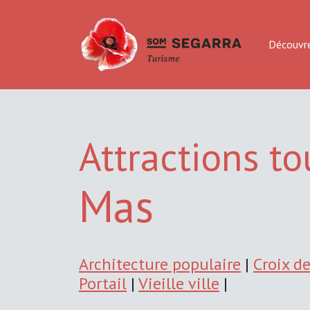
Découvr
Attractions to
Mas
Architecture populaire
|
Croix d
Portail
|
Vieille ville
|