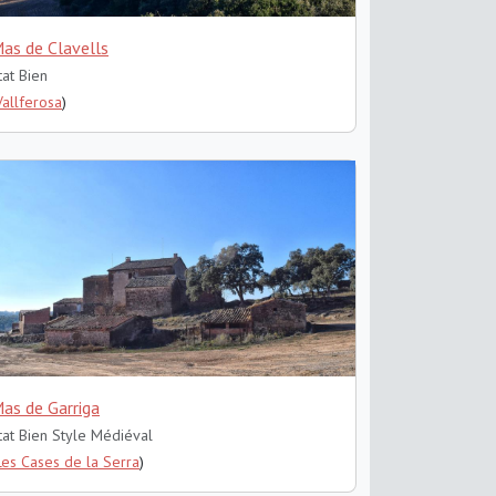
as de Clavells
tat Bien
Vallferosa
)
as de Garriga
tat Bien
Style Médiéval
Les Cases de la Serra
)