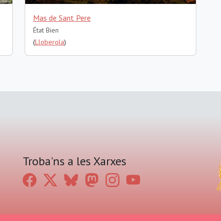
Mas de Sant Pere
État Bien
(
Lloberola
)
Troba'ns a les Xarxes