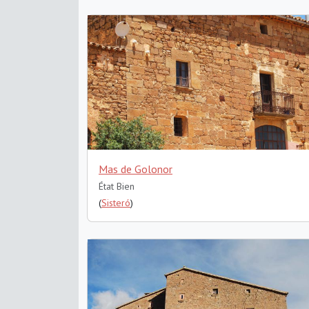
Mas de Golonor
État Bien
(
Sisteró
)