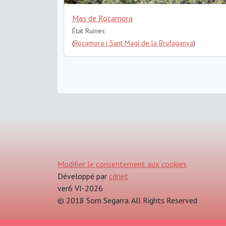
Mas de Rocamora
État Ruines
(
Rocamora i Sant Magí de la Brufaganya
)
Modifier le consentement aux cookies
Développé par
cdnet
ver6 VI-2026
© 2018 Som Segarra. All Rights Reserved