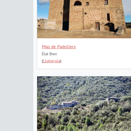
Mas de Padollers
État Bien
(
Lloberola
)