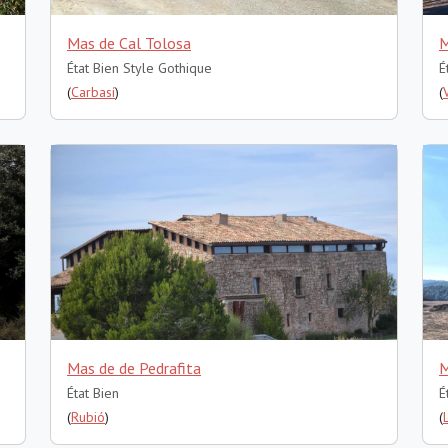
Mas de Cal Tolosa
M
État Bien
Style Gothique
É
(
Carbasí
)
(
Mas de de Pedrafita
M
État Bien
É
(
Rubió
)
(