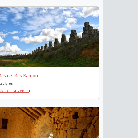
as de Mas Ramon
tat Bien
Guarda-si-venes
)