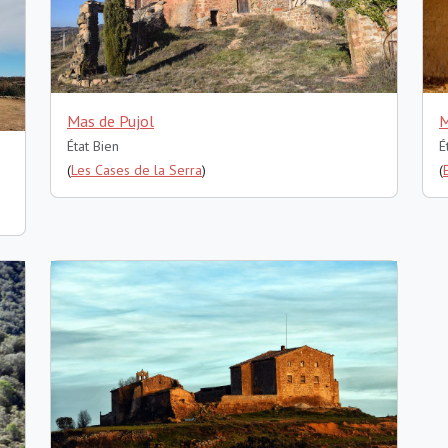
Mas de Pujol
M
État Bien
É
(
Les Cases de la Serra
)
(