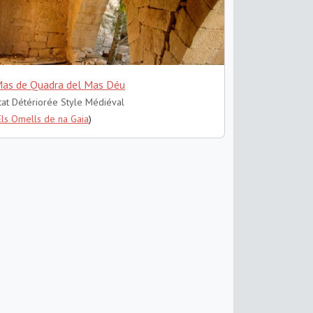
as de Quadra del Mas Déu
tat Détériorée
Style Médiéval
Els Omells de na Gaia
)