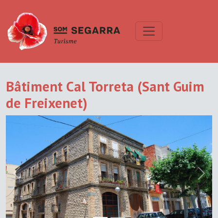
Bâtiment Cal Torreta (Sant Guim
de Freixenet)
Previous
Next