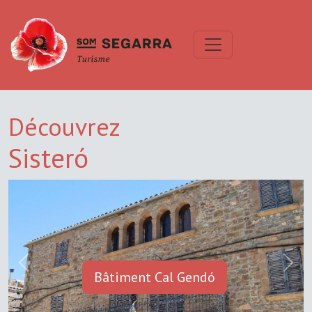
Découvrez
Sisteró
Previous
Next
Bâtiment Cal Gendó