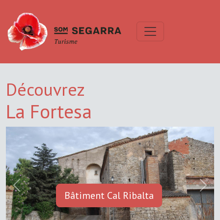
Découvrez
La Fortesa
Previous
Next
Bâtiment Cal Ribalta