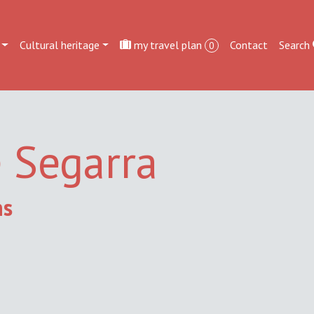
Cultural heritage
my travel plan
Contact
Search
0
e Segarra
ns