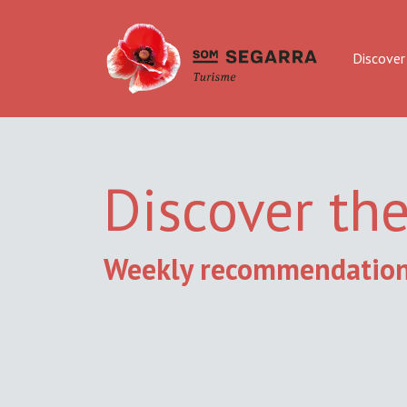
Discover
Discover th
Weekly recommendatio