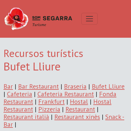
Recursos turístics
Bufet Lliure
Bar
|
Bar Restaurant
|
Braseria
|
Bufet Lliure
|
Cafeteria
|
Cafeteria Restaurant
|
Fonda
Restaurant
|
Frankfurt
|
Hostal
|
Hostal
Restaurant
|
Pizzeria
|
Restaurant
|
Restaurant italià
|
Restaurant xinès
|
Snack -
Bar
|