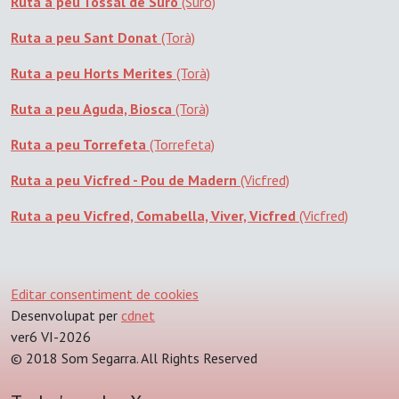
Ruta a peu Tossal de Suró
(Suró)
Ruta a peu Sant Donat
(Torà)
Ruta a peu Horts Merites
(Torà)
Ruta a peu Aguda, Biosca
(Torà)
Ruta a peu Torrefeta
(Torrefeta)
Ruta a peu Vicfred - Pou de Madern
(Vicfred)
Ruta a peu Vicfred, Comabella, Viver, Vicfred
(Vicfred)
Editar consentiment de cookies
Desenvolupat per
cdnet
ver6 VI-2026
© 2018 Som Segarra. All Rights Reserved