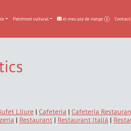
ix
Patrimoni cultural
el meu pla de viatge
Contact
0
tics
Bufet Lliure
|
Cafeteria
|
Cafeteria Restauran
zeria
|
Restaurant
|
Restaurant italià
|
Resta