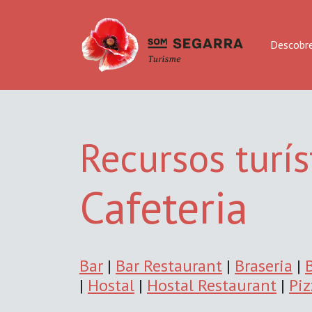
Descobre
Recursos turís
Cafeteria
Bar
|
Bar Restaurant
|
Braseria
|
|
Hostal
|
Hostal Restaurant
|
Piz