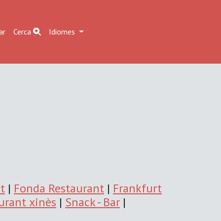
ar
Cerca
Idiomes
t
|
Fonda Restaurant
|
Frankfurt
urant xinès
|
Snack - Bar
|