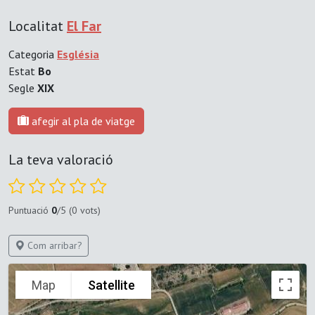
Localitat
El Far
Categoria
Església
Estat
Bo
Segle
XIX
afegir al pla de viatge
La teva valoració
Puntuació
0
/5 (0 vots)
Com arribar?
Map
Satellite