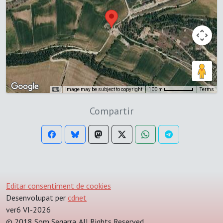
Image may be subject to copyright
Terms
100 m
Compartir
Editar consentiment de cookies
Desenvolupat per
cdnet
ver6 VI-2026
© 2018 Som Segarra. All Rights Reserved