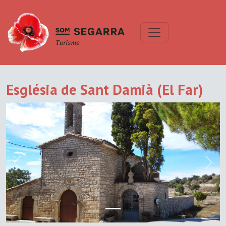
Església de Sant Damià (El Far)
Previous
Next