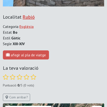
Localitat
Rubió
Categoria
Església
Estat
Bo
Estil
Gòtic
Segle
XIII-XIV
afegir al pla de viatge
La teva valoració
Puntuació
0
/5 (0 vots)
Com arribar?