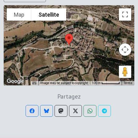
Map
Satellite
Image may be subject to copyright
Terms
100 m
Partagez