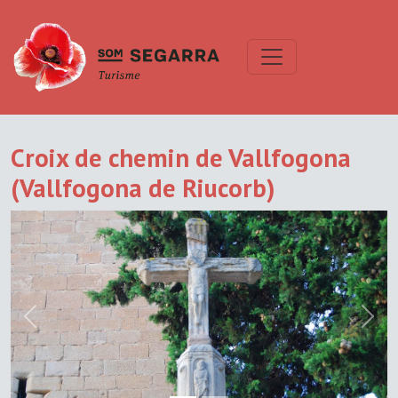
Croix de chemin de Vallfogona
(Vallfogona de Riucorb)
Previous
Next