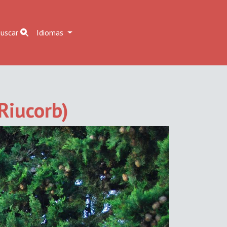
uscar
Idiomas
Riucorb)