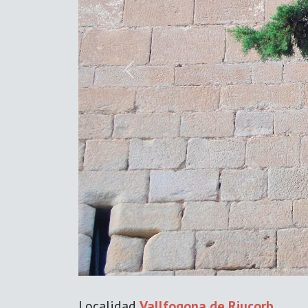
Previous
Localidad
Vallfogona de Riucorb