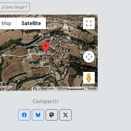
¿Cómo llegar?
Map
Satellite
Map Data
Terms
100 m
Compartir