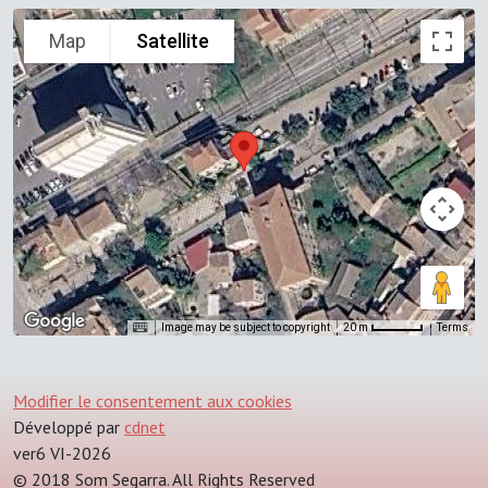
Map
Satellite
Image may be subject to copyright
Terms
20 m
Modifier le consentement aux cookies
Développé par
cdnet
ver6 VI-2026
© 2018 Som Segarra. All Rights Reserved