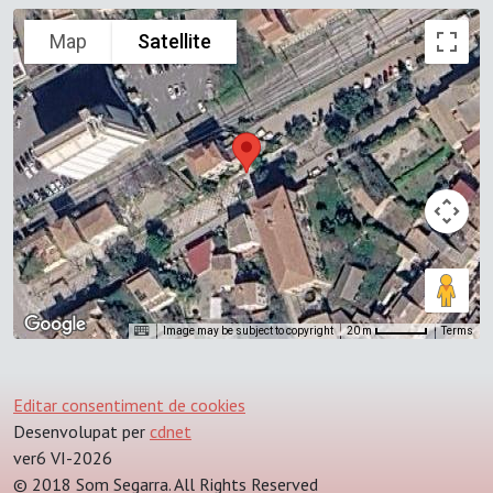
Map
Satellite
Image may be subject to copyright
Terms
20 m
Editar consentiment de cookies
Desenvolupat per
cdnet
ver6 VI-2026
© 2018 Som Segarra. All Rights Reserved