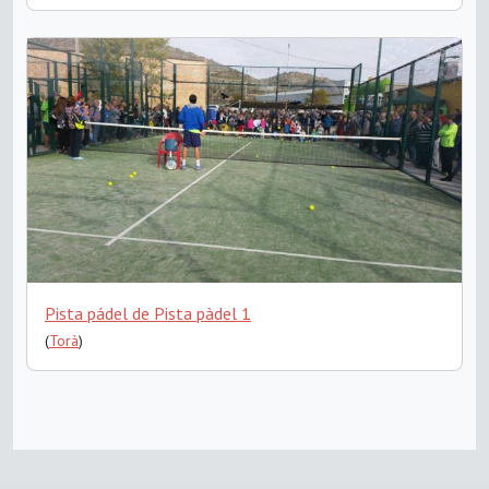
Pista pádel de Pista pàdel 1
(
Torà
)