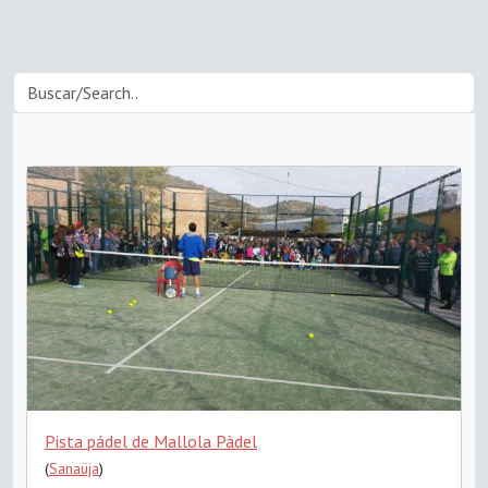
Pista pádel de Mallola Pàdel
(
Sanaüja
)