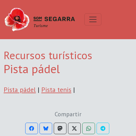
Recursos turísticos
Pista pádel
Pista pádel
|
Pista tenis
|
Compartir