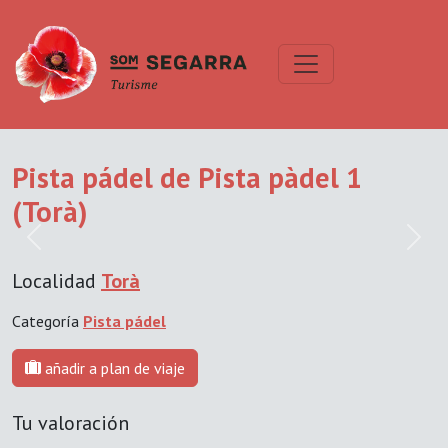
Pista pádel de Pista pàdel 1
(Torà)
Previous
Next
Localidad
Torà
Categoría
Pista pádel
añadir a plan de viaje
Tu valoración