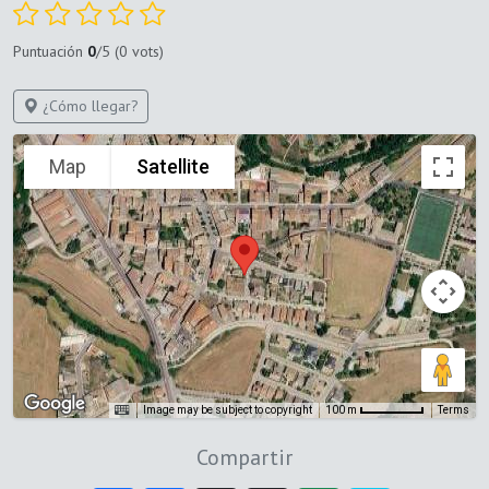
Puntuación
0
/5 (0 vots)
¿Cómo llegar?
Map
Satellite
Image may be subject to copyright
Terms
100 m
Compartir