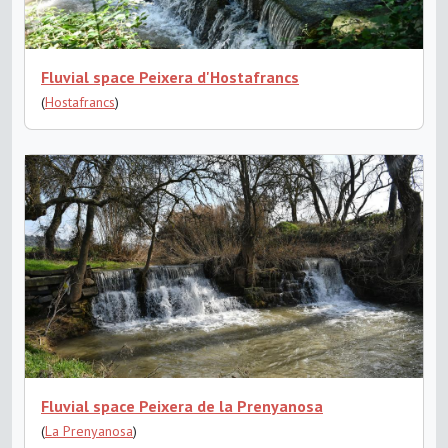
Fluvial space Peixera d'Hostafrancs
(
Hostafrancs
)
Fluvial space Peixera de la Prenyanosa
(
La Prenyanosa
)