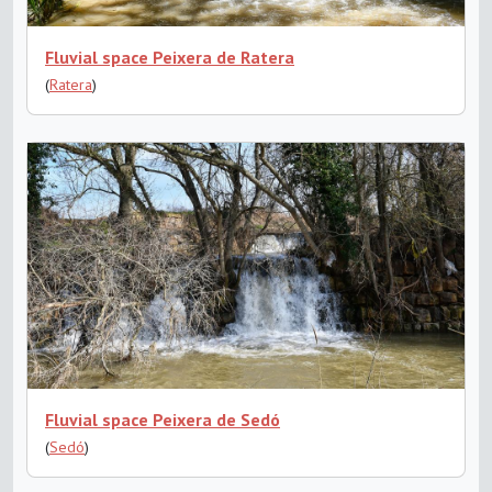
Fluvial space Peixera de Ratera
(
Ratera
)
Fluvial space Peixera de Sedó
(
Sedó
)