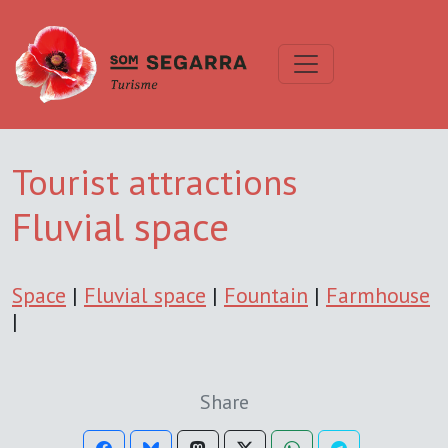
Tourist attractions
Fluvial space
Space
|
Fluvial space
|
Fountain
|
Farmhouse
|
Share