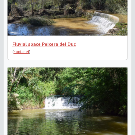
Fluvial space Peixera del Duc
(
Fontanet
)