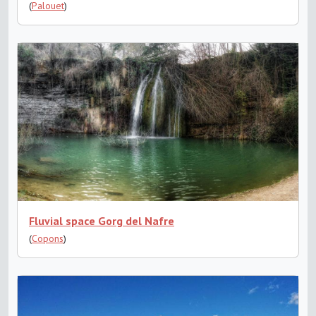
(
Palouet
)
Fluvial space Gorg del Nafre
(
Copons
)