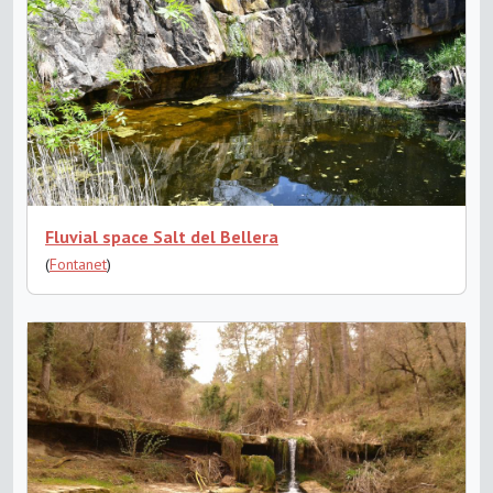
Fluvial space Salt del Bellera
(
Fontanet
)