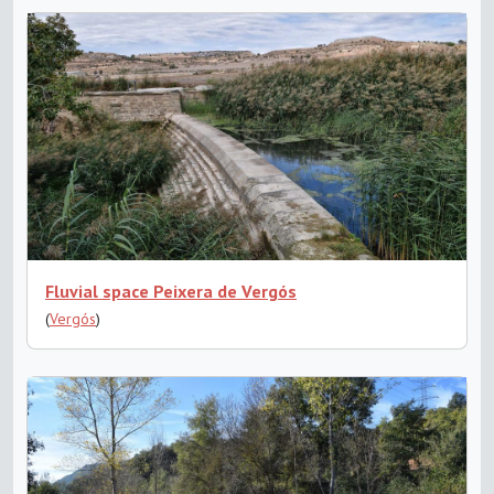
Fluvial space Peixera de Vergós
(
Vergós
)