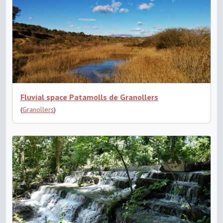
Fluvial space Patamolls de Granollers
(
Granollers
)