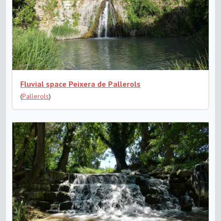
Fluvial space Peixera de Pallerols
(
Pallerols
)