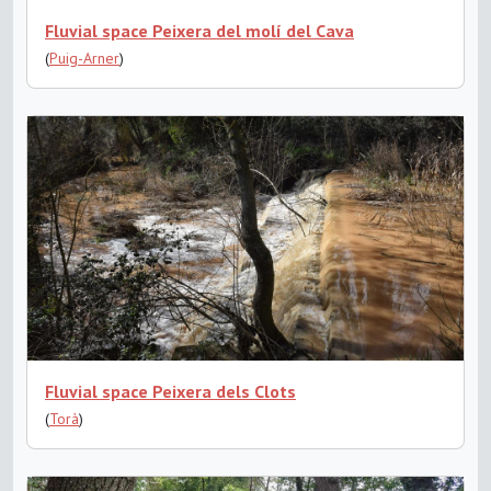
Fluvial space Peixera del molí del Cava
(
Puig-Arner
)
Fluvial space Peixera dels Clots
(
Torà
)