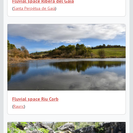
Fluvial space Ribera del Gaià
(
Santa Perpètua de Gaià
)
Fluvial space Riu Corb
(
Rauric
)