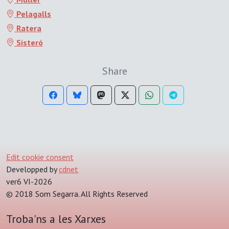
Pelagalls
Ratera
Sisteró
Share
Edit cookie consent
Developped by
cdnet
ver6 VI-2026
© 2018 Som Segarra. All Rights Reserved
Troba'ns a les Xarxes