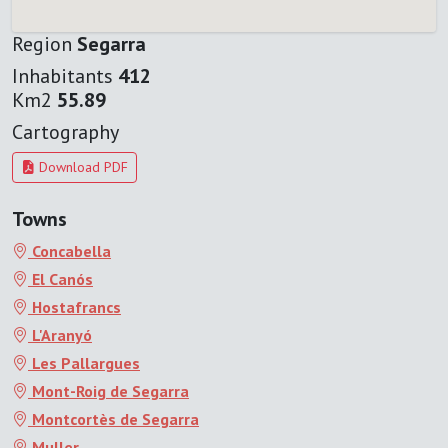
Region
Segarra
Inhabitants
412
Km2
55.89
Cartography
Download PDF
Towns
Concabella
El Canós
Hostafrancs
L'Aranyó
Les Pallargues
Mont-Roig de Segarra
Montcortès de Segarra
Muller