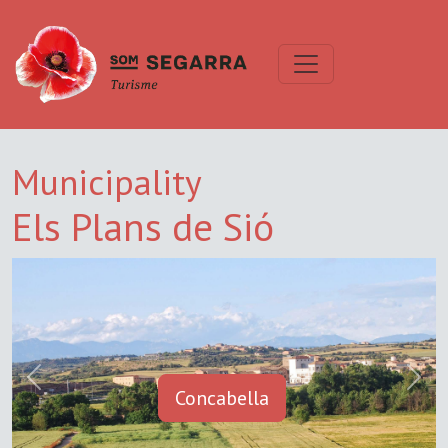
Municipality
Els Plans de Sió
Previous
Next
Concabella