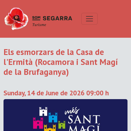
Els esmorzars de la Casa de
l'Ermità (Rocamora i Sant Magí
de la Brufaganya)
Sunday, 14 de June de 2026 09:00 h