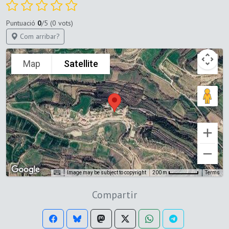
Puntuació
0
/5 (0 vots)
Com arribar?
Map
Satellite
Image may be subject to copyright
Terms
200 m
Compartir