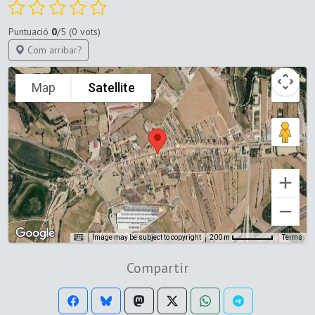
Puntuació
0
/5 (0 vots)
Com arribar?
Map
Satellite
Image may be subject to copyright
Terms
200 m
Compartir