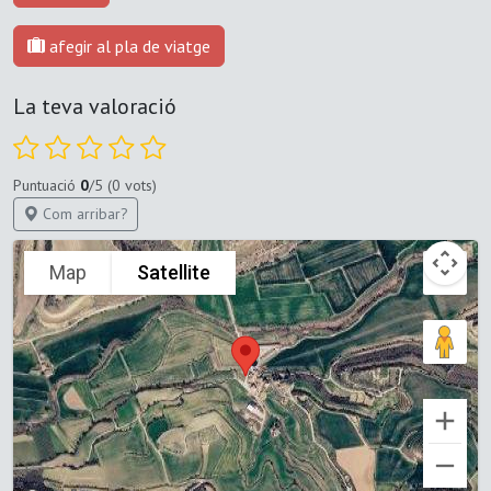
afegir al pla de viatge
La teva valoració
Puntuació
0
/5 (0 vots)
Com arribar?
Map
Satellite