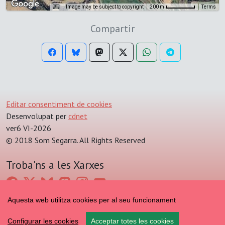
Image may be subject to copyright
Terms
200 m
Compartir
Editar consentiment de cookies
Desenvolupat per
cdnet
ver6 VI-2026
© 2018 Som Segarra. All Rights Reserved
Troba'ns a les Xarxes
Aquesta web utilitza cookies per al seu funcionament
Configurar les cookies
Acceptar totes les cookies