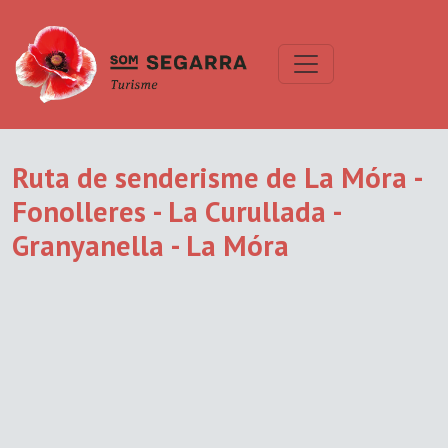
Ruta de senderisme de La Móra -
Fonolleres - La Curullada -
Granyanella - La Móra