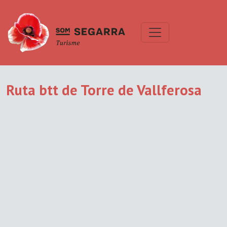
Ruta btt de Torre de Vallferosa