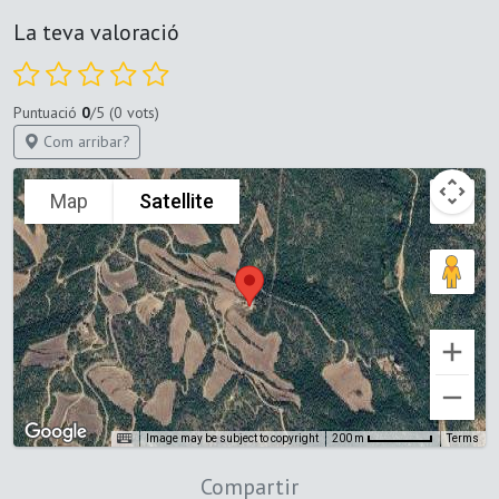
La teva valoració
Puntuació
0
/5 (0 vots)
Com arribar?
Map
Satellite
Image may be subject to copyright
Terms
200 m
Compartir