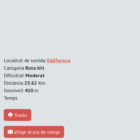
Localitat de sortida
Vallferosa
Categoria
Ruta btt
Dificultat
Moderat
Distància
25.62
Km
Desnivell
410
m
Temps
Tracks
afegir al pla de viatge