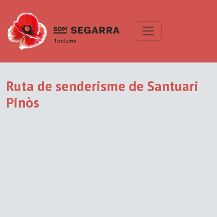
Ruta de senderisme de Santuari
Pinòs