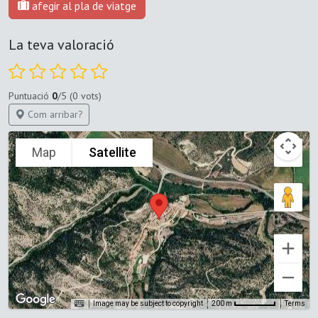
afegir al pla de viatge
La teva valoració
Puntuació
0
/5 (0 vots)
Com arribar?
Map
Satellite
Image may be subject to copyright
Terms
200 m