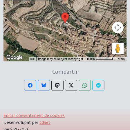
Image may be subject to copyright
Terms
100 m
Compartir
Editar consentiment de cookies
Desenvolupat per
cdnet
ver6 VI-2026