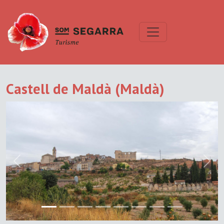
Castell de Maldà (Maldà)
Previous
Next