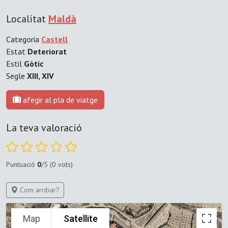
Localitat
Maldà
Categoria
Castell
Estat
Deteriorat
Estil
Gòtic
Segle
XIII, XIV
afegir al pla de viatge
La teva valoració
Puntuació
0
/5 (0 vots)
Com arribar?
Map
Satellite