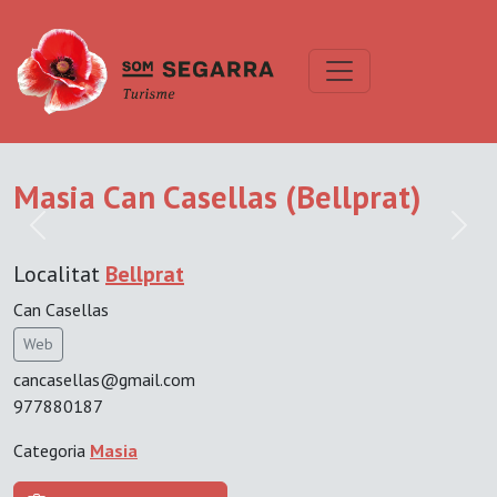
Masia Can Casellas (Bellprat)
Previous
Next
Localitat
Bellprat
Can Casellas
Web
cancasellas@gmail.com
977880187
Categoria
Masia