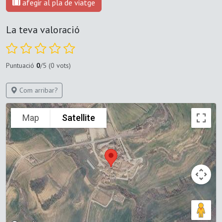
afegir al pla de viatge
La teva valoració
Puntuació
0
/5 (0 vots)
Com arribar?
Map
Satellite