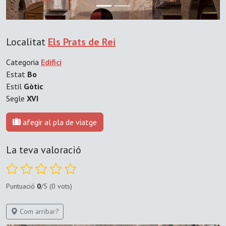
Localitat
Els Prats de Rei
Categoria
Edifici
Estat
Bo
Estil
Gòtic
Segle
XVI
afegir al pla de viatge
La teva valoració
Puntuació
0
/5 (0 vots)
Com arribar?