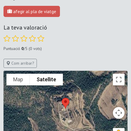
afegir al pla de viatge
La teva valoració
Puntuació
0
/5 (0 vots)
Com arribar?
Map
Satellite