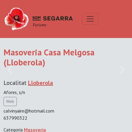
Masoveria Casa Melgosa
(Lloberola)
Previous
Next
Localitat
Lloberola
Afores, s/n
Web
calvinyaire@hotmail.com
637990322
Categoria
Masoveria