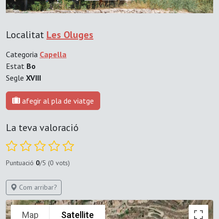
Localitat
Les Oluges
Categoria
Capella
Estat
Bo
Segle
XVIII
afegir al pla de viatge
La teva valoració
Puntuació
0
/5 (0 vots)
Com arribar?
Map
Satellite