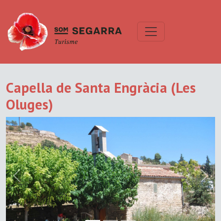
Capella de Santa Engràcia (Les
Oluges)
Previous
Next