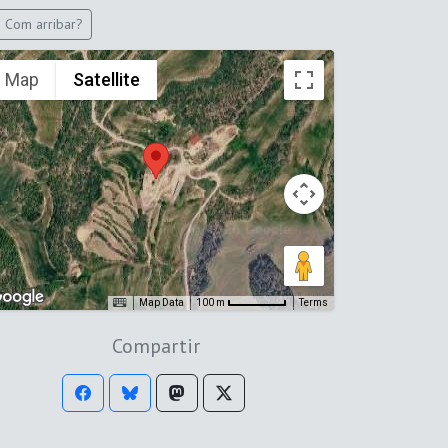
Com arribar?
Map
Satellite
Map Data
Terms
100 m
Compartir