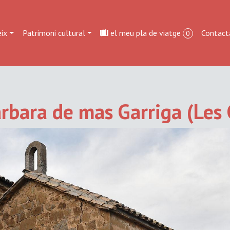
ix
Patrimoni cultural
el meu pla de viatge
Contact
0
rbara de mas Garriga (Les 