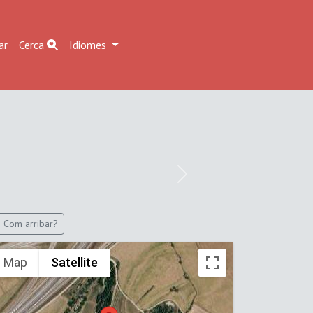
ar
Cerca
Idiomes
Next
Com arribar?
Map
Satellite