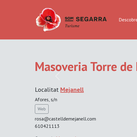
Descobre
Masoveria Torre de 
Previous
Localitat
Mejanell
Afores, s/n
Web
rosa@castelldemejanell.com
610421113