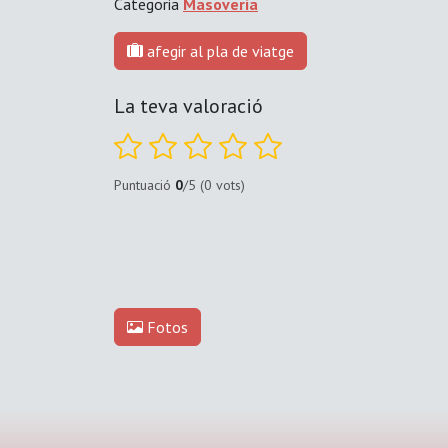
Categoria
Masoveria
afegir al pla de viatge
La teva valoració
Puntuació
0
/5 (0 vots)
Fotos