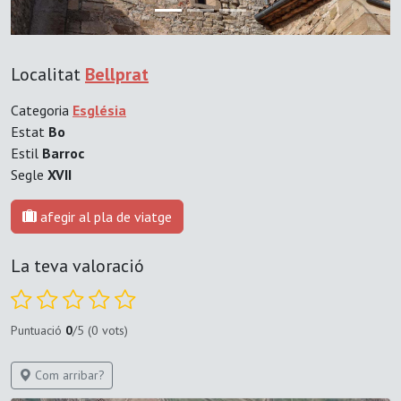
Localitat
Bellprat
Categoria
Església
Estat
Bo
Estil
Barroc
Segle
XVII
afegir al pla de viatge
La teva valoració
Puntuació
0
/5 (0 vots)
Com arribar?