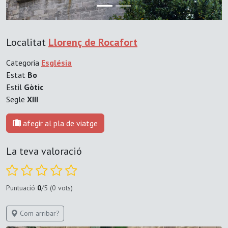
Localitat
Llorenç de Rocafort
Categoria
Església
Estat
Bo
Estil
Gòtic
Segle
XIII
afegir al pla de viatge
La teva valoració
Puntuació
0
/5 (0 vots)
Com arribar?