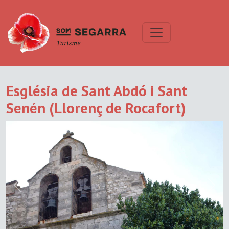
Església de Sant Abdó i Sant
Senén (Llorenç de Rocafort)
Previous
Next