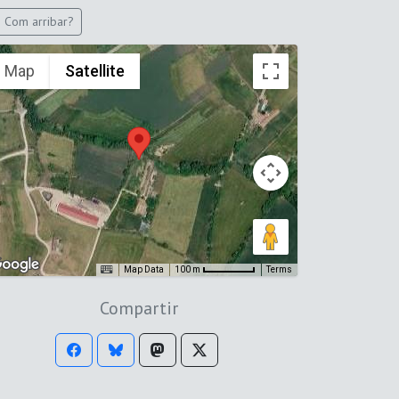
Com arribar?
Map
Satellite
Map Data
Terms
100 m
Compartir