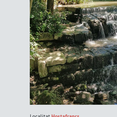
Previous
Localitat
Hostafrancs