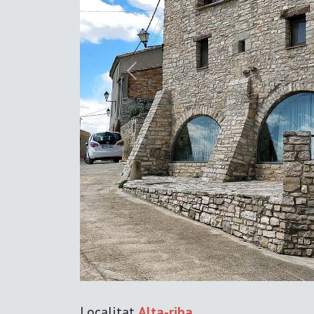
Previous
Localitat
Alta-riba