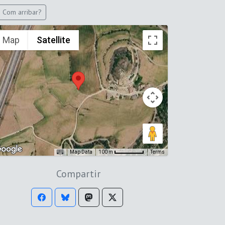
Com arribar?
Map
Satellite
Map Data
Terms
100 m
Compartir