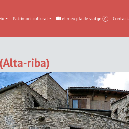
ix
Patrimoni cultural
el meu pla de viatge
Contact
0
(Alta-riba)