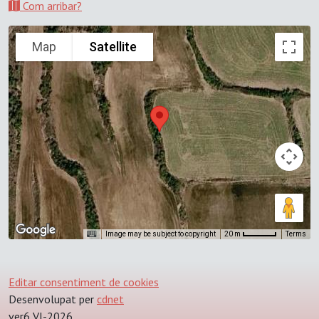
Com arribar?
Map
Satellite
Image may be subject to copyright
Terms
20 m
Editar consentiment de cookies
Desenvolupat per
cdnet
ver6 VI-2026