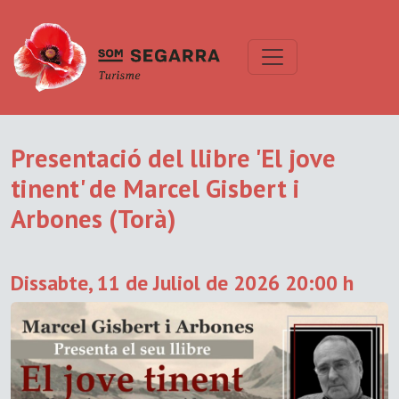
Presentació del llibre 'El jove
tinent' de Marcel Gisbert i
Arbones (Torà)
Dissabte, 11 de Juliol de 2026 20:00 h