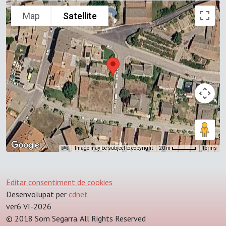
Map
Satellite
Image may be subject to copyright
Terms
20 m
Editar consentiment de cookies
Desenvolupat per
cdnet
ver6 VI-2026
© 2018 Som Segarra. All Rights Reserved