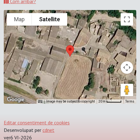
Com arribar?
Map
Satellite
Image may be subject to copyright
Terms
20 m
Editar consentiment de cookies
Desenvolupat per
cdnet
ver6 VI-2026