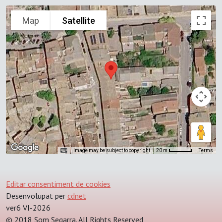
Map
Satellite
Image may be subject to copyright
Terms
20 m
Editar consentiment de cookies
Desenvolupat per
cdnet
ver6 VI-2026
© 2018 Som Segarra. All Rights Reserved