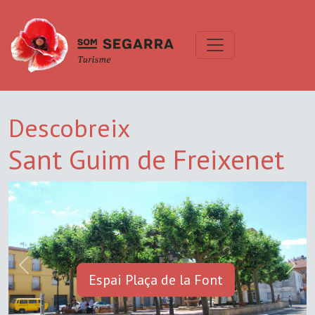
Descobreix
Sant Guim de Freixenet
Previous
Next
Espai Plaça de la Font