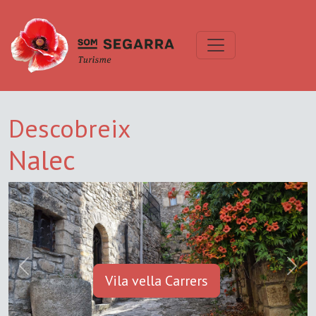
Descobreix
Nalec
Previous
Next
Vila vella Carrers