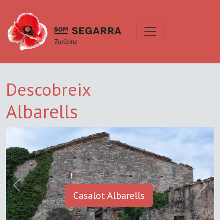
Descobreix
Albarells
Previous
Next
Casalot Albarells