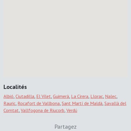
Localités
Albió
,
Ciutadilla
,
El Vilet
,
Guimerà
,
La Cirera
,
Llorac
,
Nalec
,
Rauric
,
Rocafort de Vallbona
,
Sant Martí de Maldà
,
Savallà del
Comtat
,
Vallfogona de Riucorb
,
Verdú
Partagez