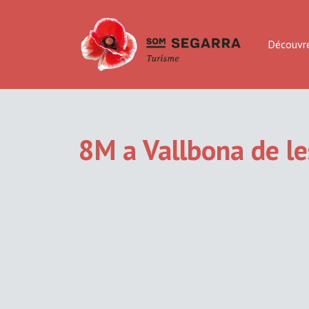
Découvr
8M a Vallbona de l