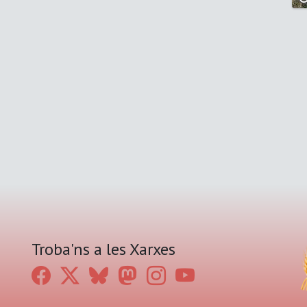
Troba'ns a les Xarxes