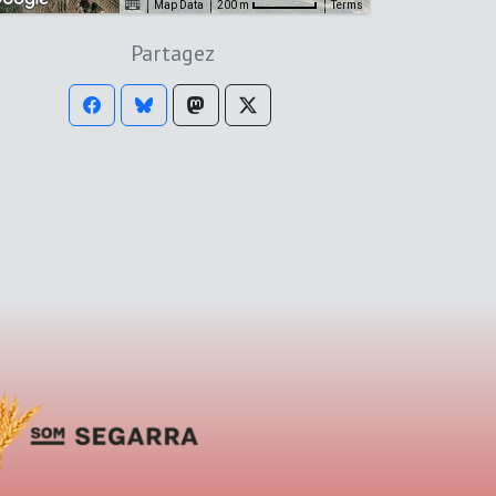
Map Data
Terms
200 m
Partagez