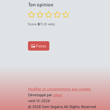
Ton opinion
Score
0
/5 (0 vots)
Fotos
Modifier le consentement aux cookies
Développé par
cdnet
ver6 VI-2026
© 2018 Som Segarra. All Rights Reserved