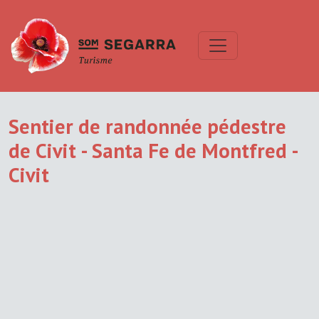
Sentier de randonnée pédestre
de Civit - Santa Fe de Montfred -
Civit