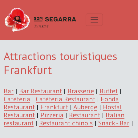
Attractions touristiques
Frankfurt
Bar
|
Bar Restaurant
|
Brasserie
|
Buffet
|
Cafétéria
|
Cafétéria Restaurant
|
Fonda
Restaurant
|
Frankfurt
|
Auberge
|
Hostal
Restaurant
|
Pizzeria
|
Restaurant
|
Italian
restaurant
|
Restaurant chinois
|
Snack - Bar
|