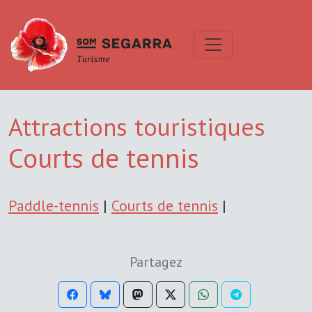
Attractions touristiques
Courts de tennis
Paddle-tennis
|
Courts de tennis
|
Partagez