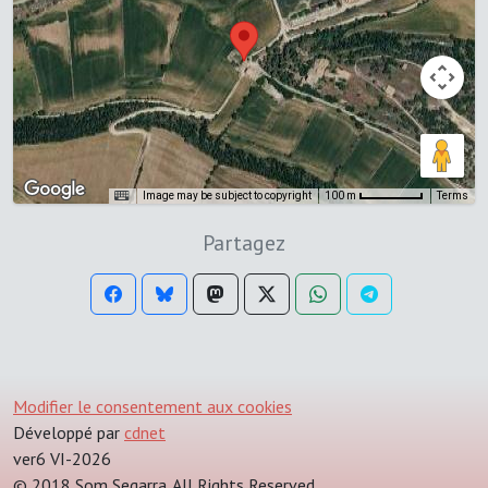
Image may be subject to copyright
Terms
100 m
Partagez
Modifier le consentement aux cookies
Développé par
cdnet
ver6 VI-2026
© 2018 Som Segarra. All Rights Reserved