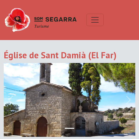
Église de Sant Damià (El Far)
Previous
Next