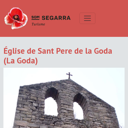
Église de Sant Pere de la Goda
(La Goda)
Previous
Next